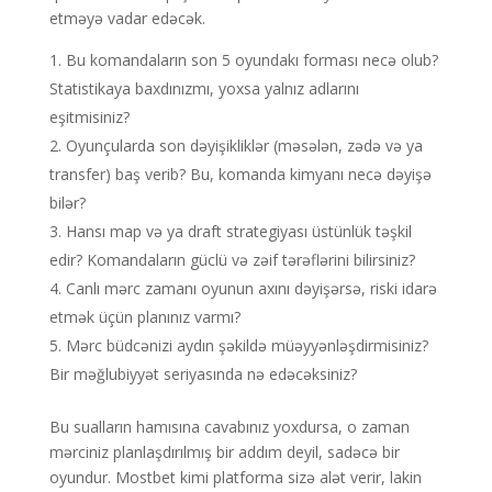
etməyə vadar edəcək.
Bu komandaların son 5 oyundakı forması necə olub?
Statistikaya baxdınızmı, yoxsa yalnız adlarını
eşitmisiniz?
Oyunçularda son dəyişikliklər (məsələn, zədə və ya
transfer) baş verib? Bu, komanda kimyanı necə dəyişə
bilər?
Hansı map və ya draft strategiyası üstünlük təşkil
edir? Komandaların güclü və zəif tərəflərini bilirsiniz?
Canlı mərc zamanı oyunun axını dəyişərsə, riski idarə
etmək üçün planınız varmı?
Mərc büdcənizi aydın şəkildə müəyyənləşdirmisiniz?
Bir məğlubiyyət seriyasında nə edəcəksiniz?
Bu sualların hamısına cavabınız yoxdursa, o zaman
mərciniz planlaşdırılmış bir addım deyil, sadəcə bir
oyundur. Mostbet kimi platforma sizə alət verir, lakin