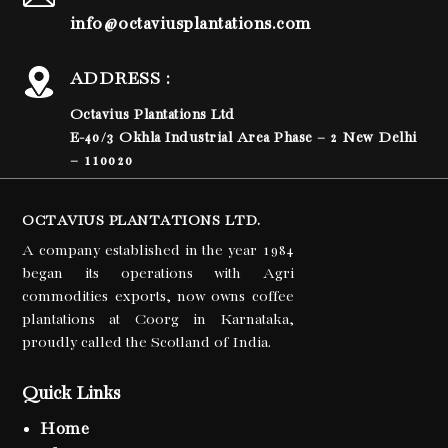
info@octaviusplantations.com
ADDRESS :
Octavius Plantations Ltd
E-40/3 Okhla Industrial Area Phase – 2 New Delhi
– 110020
OCTAVIUS PLANTATIONS LTD.
A company established in the year 1984
began its operations with Agri
commodities exports, now owns coffee
plantations at Coorg in Karnataka,
proudly called the Scotland of India.
Quick Links
Home