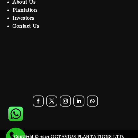
About Us
Plantation
Investors
Contact Us
Copyright © 2023 OCTAVIUS PLANTATIONS LTD.