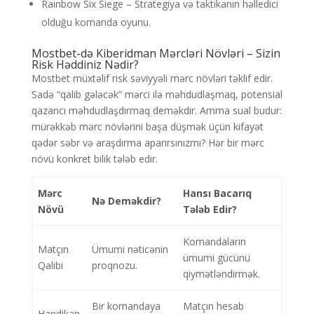
Rainbow Six Siege – Strategiya və taktikanın həlledici
olduğu komanda oyunu.
Mostbet-də Kiberidman Mərcləri Növləri – Sizin
Risk Həddiniz Nədir?
Mostbet müxtəlif risk səviyyəli mərc növləri təklif edir.
Sadə “qalib gələcək” mərci ilə məhdudlaşmaq, potensial
qazancı məhdudlaşdırmaq deməkdir. Amma sual budur:
mürəkkəb mərc növlərini başa düşmək üçün kifayət
qədər səbr və araşdırma aparırsınızmı? Hər bir mərc
növü konkret bilik tələb edir.
Mərc
Hansı Bacarıq
Nə Deməkdir?
Növü
Tələb Edir?
Komandaların
Matçın
Ümumi nəticənin
ümumi gücünü
Qalibi
proqnozu.
qiymətləndirmək.
Bir komandaya
Matçın hesab
Handikap